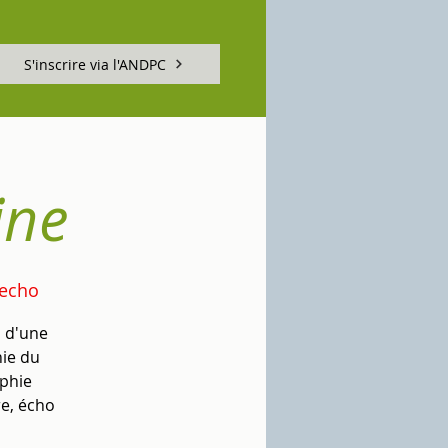
S'inscrire via l'ANDPC
ine
-echo
, d'une
ie du
phie
re, écho