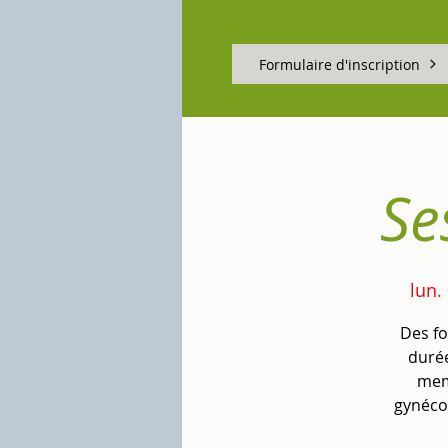
Formulaire d'inscription
Se
lun.
Des fo
durée
mem
gynécol