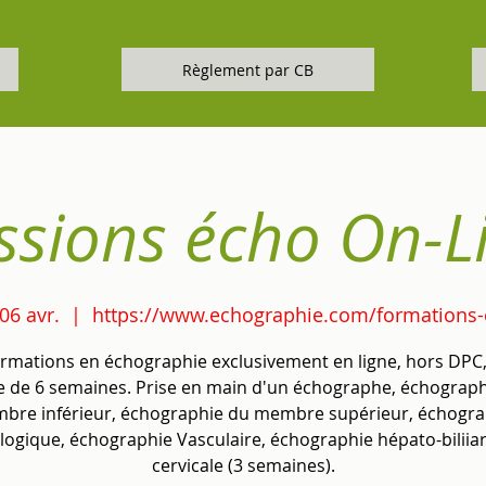
Règlement par CB
ssions écho On-L
 06 avr.
  |  
https://www.echographie.com/formations
rmations en échographie exclusivement en ligne, hors DPC
 de 6 semaines. Prise en main d'un échographe, échograph
bre inférieur, échographie du membre supérieur, échogra
ogique, échographie Vasculaire, échographie hépato-biliia
cervicale (3 semaines).