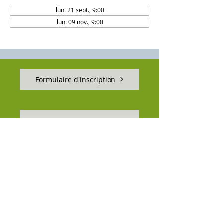
lun. 21 sept., 9:00
lun. 09 nov., 9:00
Formulaire d'inscription
Règlement par CB
S'inscrire via l'ANDPC
« Tous droits réservés CFFE, Code de la propriété intellectuelle
et Copyright ©️ 2026 »