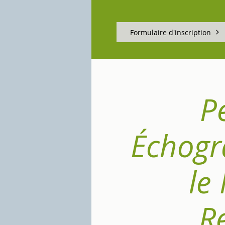
Formulaire d'inscription
P
Échogr
le
R