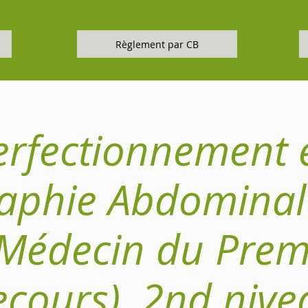
Règlement par CB
erfectionnement 
aphie Abdominal
 Médecin du Prem
ecours), 2nd nive