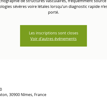
échographie de structures vasculaires, fréquemment source
logies sévères voire létales lorsqu’un diagnostic rapide n’e
porté.
Les inscriptions sont closes
Voir d'autres événements
0
uton, 30900 Nîmes, France