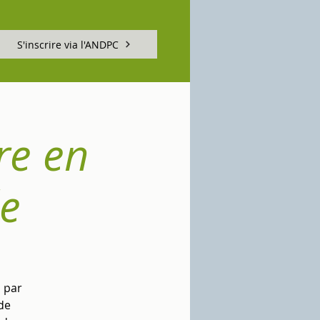
S'inscrire via l'ANDPC
re en
e
 par
de