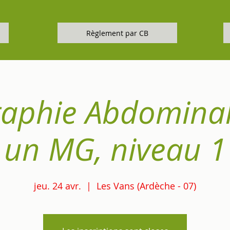
Règlement par CB
aphie Abdomina
un MG, niveau 1
jeu. 24 avr.
  |  
Les Vans (Ardèche - 07)