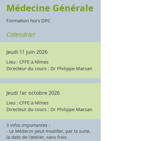
Médecine Générale
Formation hors DPC
Calendrier
Jeudi 11 juin 2026
Lieu : CFFE à Nîmes
Directeur du cours : Dr Philippe Marsan
Jeudi 1er octobre 2026
Lieu : CFFE à Nîmes
Directeur du cours : Dr Philippe Marsan
3 infos importantes :
- Le Médecin peut modifier, par la suite,
la date de l'atelier, sans frais