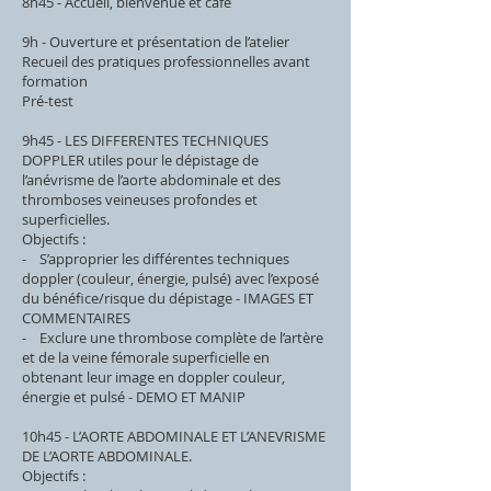
8h45 - Accueil, bienvenue et café
9h - Ouverture et présentation de l’atelier
Recueil des pratiques professionnelles avant
formation
Pré-test
9h45 - LES DIFFERENTES TECHNIQUES
DOPPLER utiles pour le dépistage de
l’anévrisme de l’aorte abdominale et des
thromboses veineuses profondes et
superficielles.
Objectifs :
- S’approprier les différentes techniques
doppler (couleur, énergie, pulsé) avec l’exposé
du bénéfice/risque du dépistage - IMAGES ET
COMMENTAIRES
- Exclure une thrombose complète de l’artère
et de la veine fémorale superficielle en
obtenant leur image en doppler couleur,
énergie et pulsé - DEMO ET MANIP
10h45 - L’AORTE ABDOMINALE ET L’ANEVRISME
DE L’AORTE ABDOMINALE.
Objectifs :