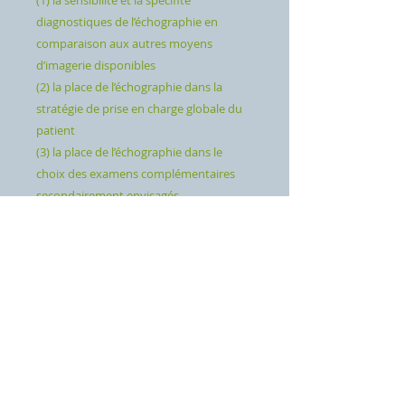
(1) la sensibilité et la spécifité
diagnostiques de l’échographie en
comparaison aux autres moyens
d’imagerie disponibles
(2) la place de l’échographie dans la
stratégie de prise en charge globale du
patient
(3) la place de l’échographie dans le
choix des examens complémentaires
secondairement envisagés
⚠️ Vérifiez bien la quantité avant de
valider votre panier
« Tous droits réservés CFFE, Code de la propriété intellectuelle
et Copyright ©️ 2026 »
Agréé Organisme FMC n°100 257, par le Conseil National
de la Formation Médicale Continue